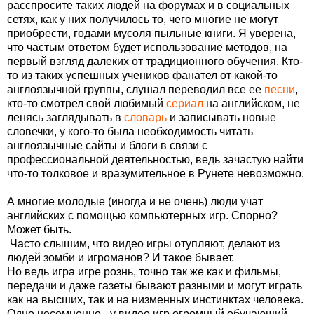
расспросите таких людей на форумах и в социальных
сетях, как у них получилось то, чего многие не могут
приобрести, годами мусоля пыльные книги. Я уверена,
что частым ответом будет использование методов, на
первый взгляд далеких от традиционного обучения. Кто-
то из таких успешных учеников фанател от какой-то
англоязычной группы, слушал переводил все ее
песни
,
кто-то смотрел свой любимый
cериал
на английском, не
ленясь заглядывать в
словарь
и записывать новые
словечки, у кого-то была необходимость читать
англоязычные сайты и блоги в связи с
профессиональной деятельностью, ведь зачастую найти
что-то толковое и вразумительное в Рунете невозможно.
А многие молодые (иногда и не очень) люди учат
английских с помощью компьютерных игр. Спорно?
Может быть.
Часто слышим, что видео игры отупляют, делают из
людей зомби и игроманов? И такое бывает.
Но ведь игра игре рознь, точно так же как и фильмы,
передачи и даже газеты бывают разными и могут играть
как на высших, так и на низменных инстинктах человека.
Одно несомненно - у видео игр огромный обучающий