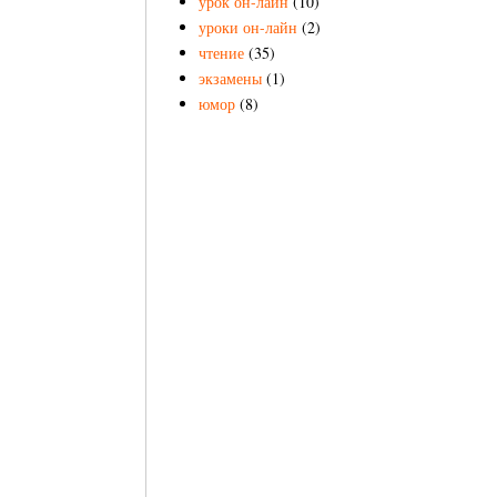
урок он-лайн
(10)
уроки он-лайн
(2)
чтение
(35)
экзамены
(1)
юмор
(8)